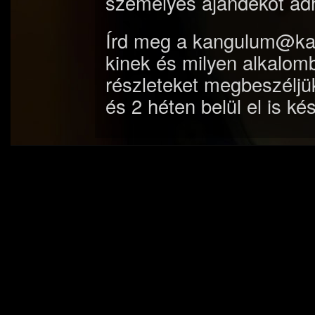
személyes ajándékot ad
Írd meg a kangulum@kan
kinek és milyen alkalomb
részleteket megbeszéljü
és 2 héten belül el is ké