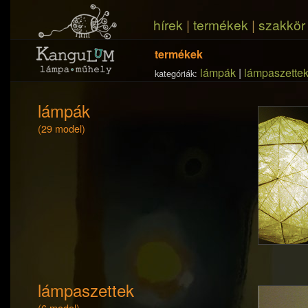
hírek
|
termékek
|
szakkör
termékek
lámpák
|
lámpaszette
kategóriák:
lámpák
(29 model)
lámpaszettek
(6 model)