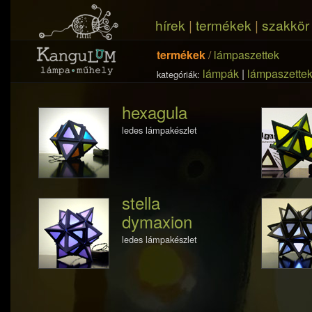
hírek
|
termékek
|
szakkör
termékek
/
lámpaszettek
lámpák
|
lámpaszette
kategóriák:
hexagula
ledes lámpakészlet
stella
dymaxion
ledes lámpakészlet