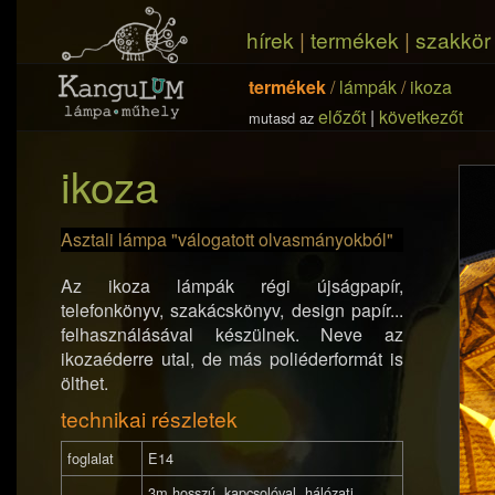
hírek
|
termékek
|
szakkör
termékek
/
lámpák
/
ikoza
előzőt
|
következőt
mutasd az
ikoza
Asztali lámpa "válogatott olvasmányokból"
Az ikoza lámpák régi újságpapír,
telefonkönyv, szakácskönyv, design papír...
felhasználásával készülnek. Neve az
ikozaéderre utal, de más poliéderformát is
ölthet.
technikai részletek
foglalat
E14
3m hosszú, kapcsolóval, hálózati