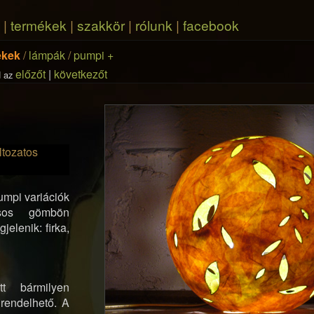
|
termékek
|
szakkör
|
rólunk
|
facebook
ékek
/
lámpák
/
pumpi +
előzőt
|
következőt
 az
tozatos
umpi variációk
csos gömbön
jelenik: firka,
 bármilyen
rendelhető. A