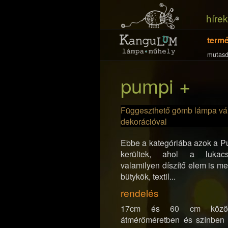
hírek
term
mutasd
pumpi +
Függeszthető gömb lámpa vál
dekorációval
Ebbe a kategóriába azok a P
kerültek, ahol a luka
valamilyen díszítő elem is meg
bütykök, textil...
rendelés
17cm és 60 cm között
átmérőméretben és színben 