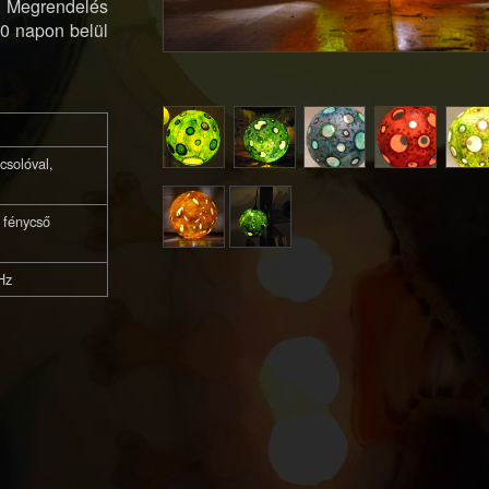
k. Megrendelés
10 napon belül
csolóval,
 fénycső
Hz