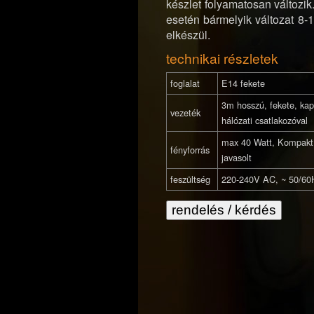
készlet folyamatosan változi
esetén bármelyik változat 8-
elkészül.
technikai részletek
foglalat
E14 fekete
3m hosszú, fekete, kap
vezeték
hálózati csatlakozóval
max 40 Watt, Kompakt
fényforrás
javasolt
feszültség
220-240V AC, ~ 50/60