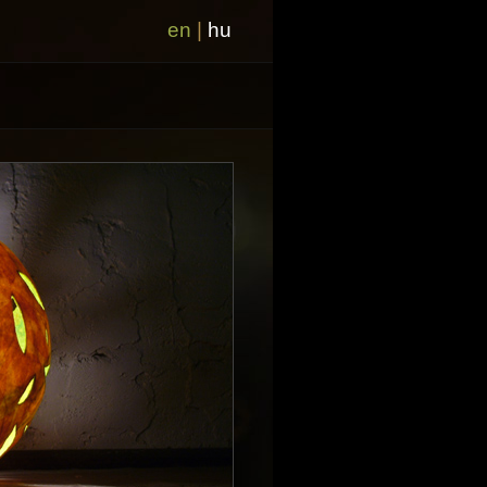
en
|
hu