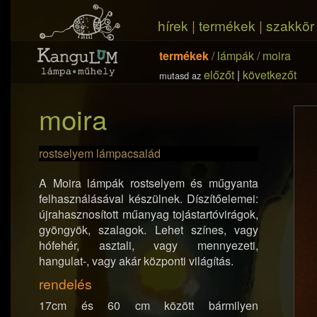
hírek
|
termékek
|
szakkör
termékek
/
lámpák
/
moira
előzőt
|
következőt
mutasd az
moira
rostselyem lámpacsalád
A Moira lámpák rostselyem és műgyanta
felhasználásával készülnek. Díszítőelemei:
újrahasznosított műanyag tojástartóvirágok,
gyöngyök, szalagok. Lehet színes, vagy
hófehér, asztali, vagy mennyezeti,
hangulat-, vagy akár központi világítás.
rendelés
17cm és 60 cm között bármilyen