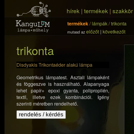
hírek
|
termékek
|
szakkör
termékek
/
lámpák
/
trikonta
előzőt
|
következőt
mutasd az
trikonta
Disdyakis Trikontaéder alakú lámpa
Geometrikus lámpatest. Asztali lámpaként
és föggeszve is használható. Alapanyaga
lehet papír+ epoxi gyanta, polipropilén,
textil, illetve ezek kombinációi. Igény
szerinti méretben rendelhető.